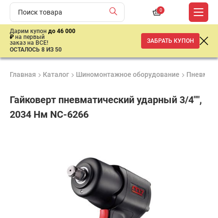
0
Дарим купон
до 46 000
₽
на первый
ЗАБРАТЬ КУПОН
заказ на ВСЕ!
ОСТАЛОСЬ 8 ИЗ 50
Главная
Каталог
Шиномонтажное оборудование
Пневмати
Гайковерт пневматический ударный 3/4"",
2034 Нм NC-6266
Удобные
Гарантия
Доставка
способы
1 год
от 2 дней
61
оплаты
700
₽