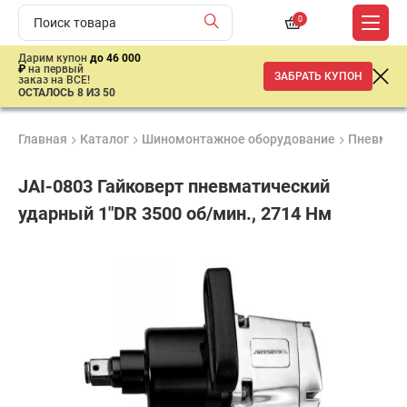
0
Дарим купон
до 46 000
₽
на первый
ЗАБРАТЬ КУПОН
заказ на ВСЕ!
ОСТАЛОСЬ 8 ИЗ 50
Главная
Каталог
Шиномонтажное оборудование
Пневмати
JAI-0803 Гайковерт пневматический
ударный 1"DR 3500 об/мин., 2714 Нм
Удобные
Гарантия
Доставка
способы
Лучшая
1 год
от 2 дней
оплаты
цена
–
ниже
средней
рыночной