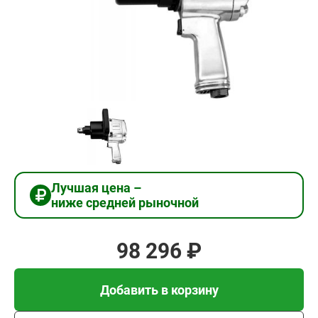
98
296
₽
Добавить в корзину
Купить в 1 клик
Лучшая цена –
ниже средней рыночной
В кредит от 3 277 руб/
мес
98 296 ₽
Добавить в корзину