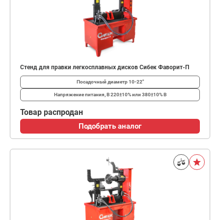
Стенд для правки легкосплавных дисков Сибек Фаворит-П
Посадочный диаметр
10-22"
Напряжение питания, В
220±10% или 380±10% В
Товар распродан
Подобрать аналог