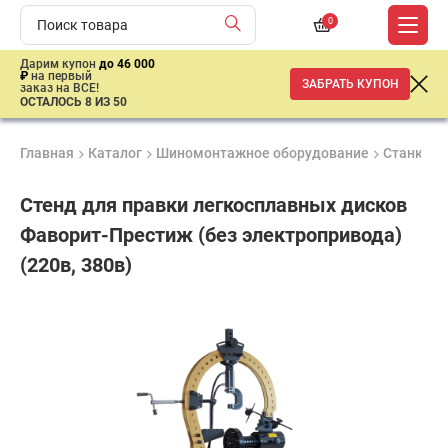
0
Дарим купон
до 46 000
₽
на первый
ЗАБРАТЬ КУПОН
заказ на ВСЕ!
ОСТАЛОСЬ 8 ИЗ 50
Главная
Каталог
Шиномонтажное оборудование
Станки д
Стенд для правки легкосплавных дисков
Фаворит-Престиж (без электропривода)
(220в, 380в)
Удобные
Гарантия
Доставка
способы
Лучшая
1 год
от 2 дней
оплаты
цена
–
ниже
средней
рыночной