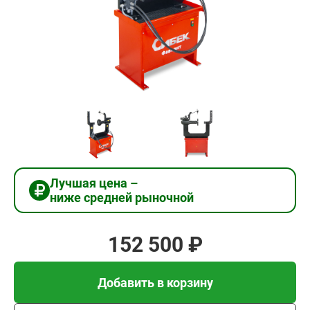
152
500
₽
Добавить в корзину
Купить в 1 клик
Лучшая цена –
ниже средней рыночной
В кредит от 5 083 руб/
мес
152 500 ₽
Добавить в корзину