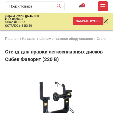
0
Дарим купон
до 46 000
₽
на первый
ЗАБРАТЬ КУПОН
заказ на ВСЕ!
ОСТАЛОСЬ 8 ИЗ 50
Главная
Каталог
Шиномонтажное оборудование
Станки д
Стенд для правки легкосплавных дисков
Сибек Фаворит (220 В)
Удобные
Гарантия
Доставка
способы
Лучшая
1 год
от 2 дней
оплаты
цена
–
ниже
средней
рыночной