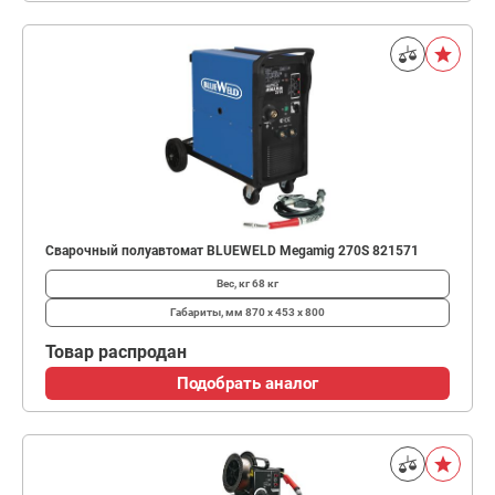
Сварочный полуавтомат BLUEWELD Megamig 270S 821571
Вес, кг
68 кг
Габариты, мм
870 х 453 х 800
Товар распродан
Подобрать аналог