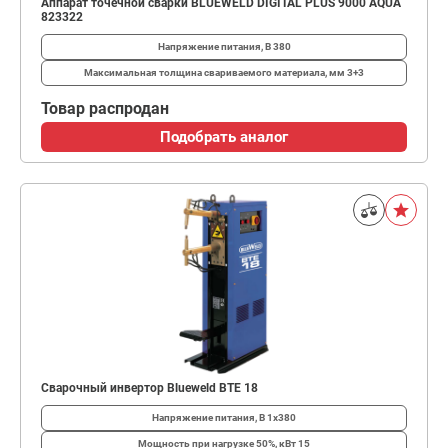
Аппарат точечной сварки BLUEWELD DIGITAL PLUS 9000 AQUA
823322
Напряжение питания, В
380
Максимальная толщина свариваемого материала, мм
3+3
Товар распродан
Подобрать аналог
Сварочный инвертор Blueweld BTE 18
Напряжение питания, В
1х380
Мощность при нагрузке 50%, кВт
15