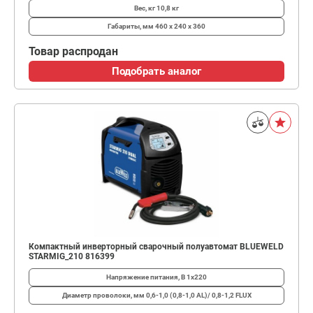
Вес, кг
10,8 кг
Габариты, мм
460 х 240 х 360
Товар распродан
Подобрать аналог
Компактный инверторный сварочный полуавтомат BLUEWELD
STARMIG_210 816399
Напряжение питания, В
1х220
Диаметр проволоки, мм
0,6-1,0 (0,8-1,0 AL)/ 0,8-1,2 FLUX