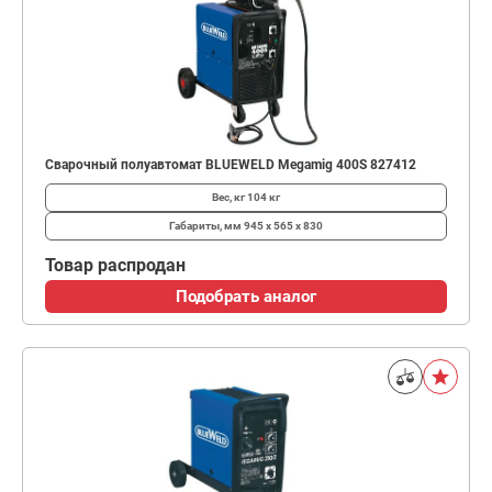
Сварочный полуавтомат BLUEWELD Megamig 400S 827412
Вес, кг
104 кг
Габариты, мм
945 x 565 x 830
Товар распродан
Подобрать аналог