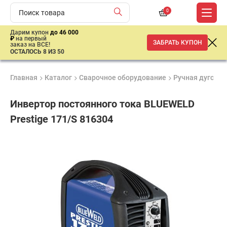
0
Дарим купон
до 46 000
₽
на первый
ЗАБРАТЬ КУПОН
заказ на ВСЕ!
ОСТАЛОСЬ 8 ИЗ 50
Главная
Каталог
Сварочное оборудование
Ручная дуговая
Инвертор постоянного тока BLUEWELD
Prestige 171/S 816304
Удобные
Гарантия
Доставка
способы
1 год
от 2 дней
ар
оплаты
продан
имальная
ма заказа