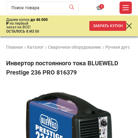
0
Дарим купон
до 46 000
₽
на первый
ЗАБРАТЬ КУПОН
заказ на ВСЕ!
ОСТАЛОСЬ 8 ИЗ 50
Главная
Каталог
Сварочное оборудование
Ручная дуговая
Инвертор постоянного тока BLUEWELD
Prestige 236 PRO 816379
Удобные
Гарантия
Доставка
способы
1 год
от 2 дней
ар
оплаты
продан
имальная
ма заказа