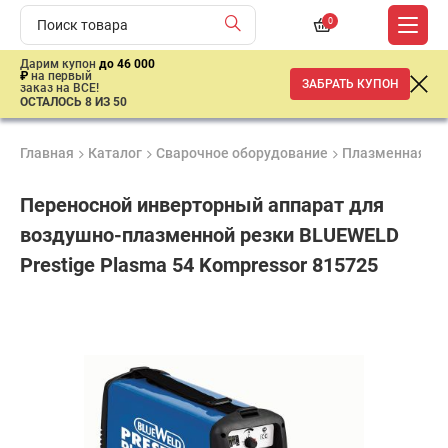
0
Дарим купон
до 46 000
₽
на первый
ЗАБРАТЬ КУПОН
заказ на ВСЕ!
ОСТАЛОСЬ 8 ИЗ 50
Главная
Каталог
Сварочное оборудование
Плазменная ре
Переносной инверторный аппарат для
воздушно-плазменной резки BLUEWELD
Prestige Plasma 54 Kompressor 815725
Удобные
Гарантия
Доставка
способы
1 год
от 2 дней
ар
оплаты
продан
имальная