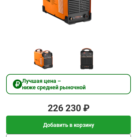
226
230
₽
Добавить в корзину
Купить в 1 клик
Лучшая цена –
ниже средней рыночной
В кредит от 7 541 руб/
мес
226 230 ₽
Добавить в корзину