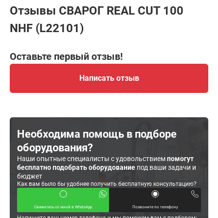
Отзывы СВАРОГ REAL CUT 100
NHF (L22101)
Оставьте первый отзыв!
Написать отзыв
Необходима помощь в подборе
оборудования?
Наши опытные специалисты с удовольствием
помогут
бесплатно подобрать оборудование
под ваши задачи и
бюджет
Как вам было бы удобнее получить бесплатную консультацию?
Свяжитесь со мной в WhatsApp
Позвоните по телефону