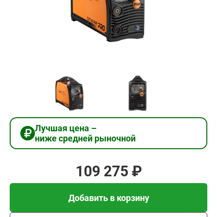
109
275
₽
Добавить в корзину
Купить в 1 клик
Лучшая цена –
ниже средней рыночной
В кредит от 3 643 руб/
мес
109 275 ₽
Добавить в корзину