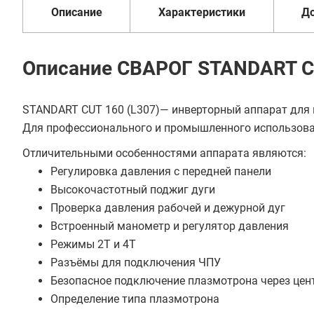
Описание
Характеристики
Д
Купить в 1 клик
В кредит от 9 105 руб/
Описание СВАРОГ STANDART CU
мес
STANDART CUT 160 (L307)— инверторный аппарат для 
Для профессионального и промышленного использова
Отличительными особенностями аппарата являются:
Регулировка давления с передней панели
Высокочастотный поджиг дуги
Проверка давления рабочей и дежурной дуг
Встроенный манометр и регулятор давления
Режимы 2Т и 4Т
Разъёмы для подключения ЧПУ
Безопасное подключение плазмотрона через цен
Определение типа плазмотрона