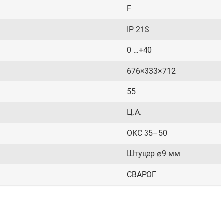
F
IP 21S
0 …+40
676×333×712
55
Ц.А.
ОКС 35–50
Штуцер ⌀9 мм
СВАРОГ