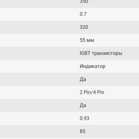
350
0.7
320
55 мм
IGBT транзисторы
Индикатор
Да
2 Pin/4 Pin
Да
0.93
85