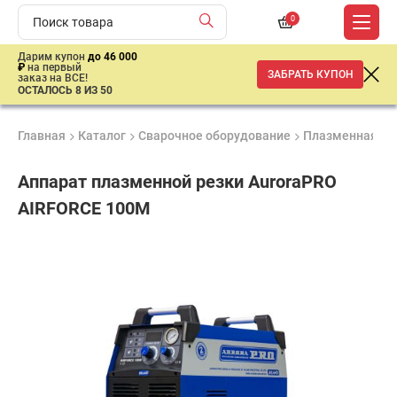
0
Дарим купон
до 46 000
₽
на первый
ЗАБРАТЬ КУПОН
заказ на ВСЕ!
ОСТАЛОСЬ 8 ИЗ 50
Главная
Каталог
Сварочное оборудование
Плазменная ре
Аппарат плазменной резки AuroraPRO
AIRFORCE 100M
Продукция
Гарантия
Доставк
Лучшая
сертифицирована
2 года
от 2 дне
цена
–
ниже
средней
рыночной