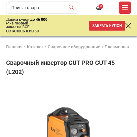
0
Дарим купон
до 46 000
₽
на первый
ЗАБРАТЬ КУПОН
заказ на ВСЕ!
ОСТАЛОСЬ 8 ИЗ 50
Главная
Каталог
Сварочное оборудование
Плазменная ре
Сварочный инвертор CUT PRO CUT 45
(L202)
Удобные
Гарантия
Доставка
способы
1 год
от 2 дней
74
оплаты
810
₽