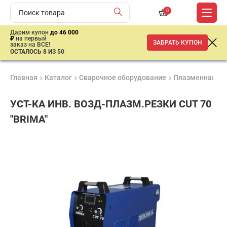
0
Дарим купон
до 46 000
₽
на первый
ЗАБРАТЬ КУПОН
заказ на ВСЕ!
ОСТАЛОСЬ 8 ИЗ 50
Главная
Каталог
Сварочное оборудование
Плазменная ре
УСТ-КА ИНВ. ВОЗД-ПЛАЗМ.РЕЗКИ CUT 70
"BRIMA"
Удобные
Гарантия
Доставка
способы
1 год
от 2 дней
79
оплаты
918
₽