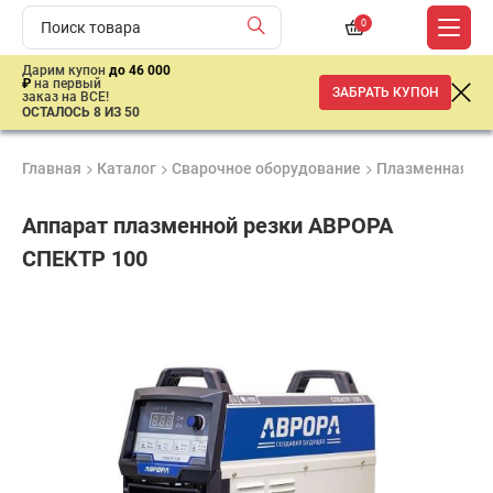
0
Дарим купон
до 46 000
₽
на первый
ЗАБРАТЬ КУПОН
заказ на ВСЕ!
ОСТАЛОСЬ 8 ИЗ 50
Главная
Каталог
Сварочное оборудование
Плазменная ре
Аппарат плазменной резки АВРОРА
СПЕКТР 100
Продукция
Гарантия
Доставк
Лучшая
сертифицирована
1 год
от 2 дне
цена
–
ниже
средней
рыночной