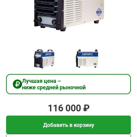
116
000
₽
Добавить в корзину
Купить в 1 клик
Лучшая цена –
ниже средней рыночной
В кредит от 3 867 руб/
мес
116 000 ₽
Добавить в корзину