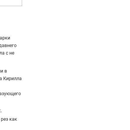
варки
давнего
а с не
и в
а Кирилла
разующего
-
 рез как