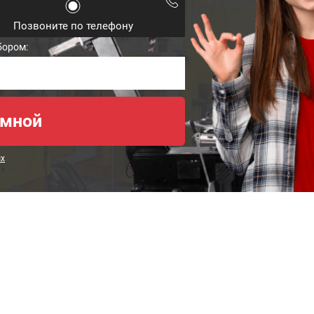
Позвоните по телефону
бором:
ых