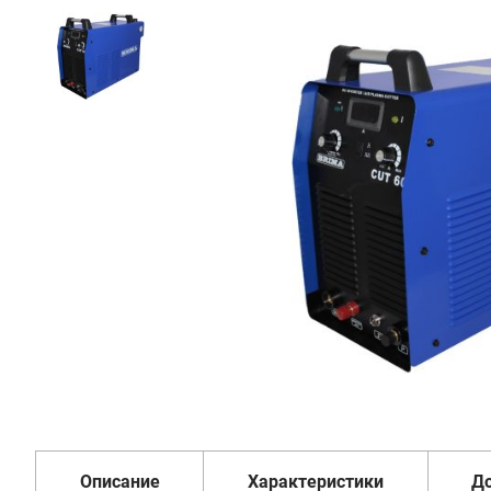
70
290
₽
Добавить в корзину
Купить в 1 клик
В кредит от 2 343 руб/
мес
Гарантия
Доставка
Удобная
1 год
от 2 дней
оплата
Описание
Характеристики
Д