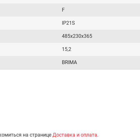
F
IP21S
485х230х365
15,2
BRIMA
комиться на странице
Доставка и оплата
.