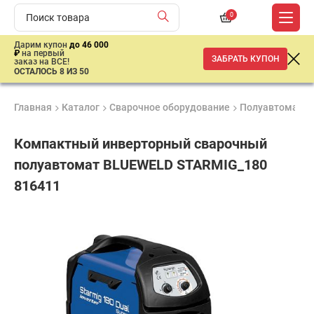
0
Дарим купон
до 46 000
₽
на первый
ЗАБРАТЬ КУПОН
заказ на ВСЕ!
ОСТАЛОСЬ 8 ИЗ 50
Главная
Каталог
Сварочное оборудование
Полуавтоматич
Компактный инверторный сварочный
полуавтомат BLUEWELD STARMIG_180
816411
Удобные
Гарантия
Доставка
способы
1 год
от 2 дней
ар
оплаты
продан
имальная