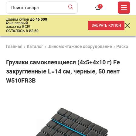
0
Дарим купон
до 46 000
₽
на первый
ЗАБРАТЬ КУПОН
заказ на ВСЕ!
ОСТАЛОСЬ 8 ИЗ 50
Главная
Каталог
Шиномонтажное оборудование
Расходны
Грузики самоклеящиеся (4х5+4х10 г) Fe
закругленные L=14 см, черные, 50 лент
W510FR3B
Удобные
Гарантия
Доставка
способы
до 3 лет
от 2 дней
770
оплаты
₽
имальная