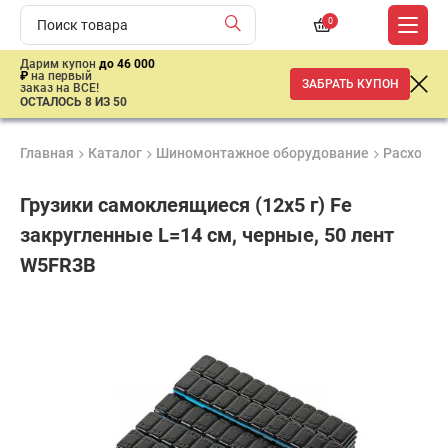
0
Дарим купон
до 46 000
₽
на первый
ЗАБРАТЬ КУПОН
заказ на ВСЕ!
ОСТАЛОСЬ 8 ИЗ 50
Главная
Каталог
Шиномонтажное оборудование
Расходны
Грузики самоклеящиеся (12х5 г) Fe
закругленные L=14 см, черные, 50 лент
W5FR3B
Удобные
Гарантия
Доставка
способы
до 3 лет
от 2 дней
720
оплаты
₽
имальная