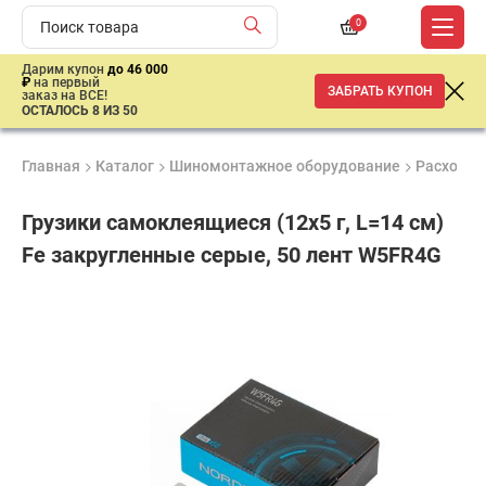
0
Дарим купон
до 46 000
₽
на первый
ЗАБРАТЬ КУПОН
заказ на ВСЕ!
ОСТАЛОСЬ 8 ИЗ 50
Главная
Каталог
Шиномонтажное оборудование
Расходны
Грузики самоклеящиеся (12х5 г, L=14 см)
Fe закругленные серые, 50 лент W5FR4G
Удобные
Гарантия
Доставка
способы
до 3 лет
от 2 дней
635
оплаты
₽
имальная
ма заказа