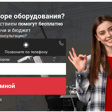
оре оборудования?
ьствием
помогут бесплатно
ачи и бюджет
консультацию?
Позвоните по телефону
бором:
ых