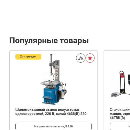
Популярные товары
Хит продаж
850
В корзину
₽
Шиномонтажный станок полуавтомат,
Станок шин
односкоростной, 220 В, синий 4638(B) 220
машин, одно
46TRK(B)
Напряжение питания, В
220