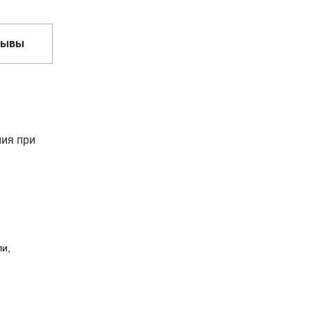
зывы
ния при
ли,