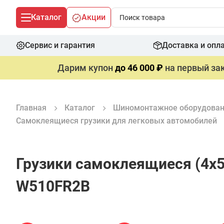
Каталог
Акции
Сервис и гарантия
Доставка и опл
Дарим купон
до 46 000 ₽
на первый зак
Главная
Каталог
Шиномонтажное оборудова
Самоклеящиеся грузики для легковых автомобилей
Грузики самоклеящиеся (4х5+
W510FR2B