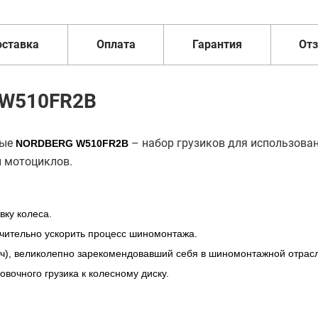
оставка
Оплата
Гарантия
От
e W510FR2B
ные
– набор грузиков для использова
NORDBERG W510FR2B
и мотоциклов.
вку колеса.
начительно ускорить процесс шиномонтажа.
ч), великолепно зарекомендовавший себя в шиномонтажной отрас
вочного грузика к колесному диску.