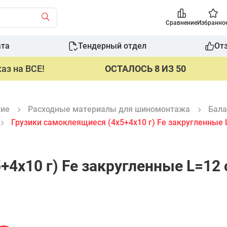
Сравнение
Избранно
ата
Тендерный отдел
От
аз на ВСЕ!
ОСТАЛОСЬ 8 ИЗ 50
ние
Расходные материалы для шиномонтажа
Бала
Грузики самоклеящиеся (4х5+4х10 г) Fe закругленные 
4х10 г) Fe закругленные L=12 