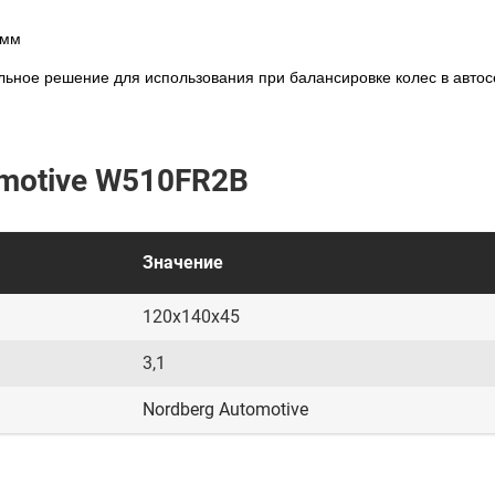
амм
ьное решение для использования при балансировке колес в автос
omotive W510FR2B
Значение
120x140x45
3,1
Nordberg Automotive