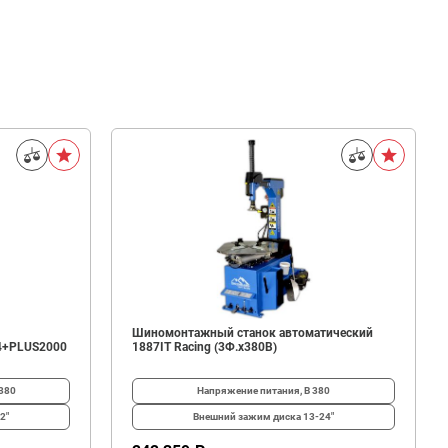
Шиномонтажный станок автоматический
4+PLUS2000
1887IT Racing (3Ф.х380В)
380
Напряжение питания, В
380
2"
Внешний зажим диска
13-24"