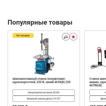
Популярные товары
Хит продаж
1
060
В корзину
₽
Шиномонтажный станок полуавтомат,
Станок шин
односкоростной, 220 В, синий 4638(B) 220
машин, одно
46TRK(B)
Напряжение питания, В
220
Внешний зажим диска
10-22"
Диам