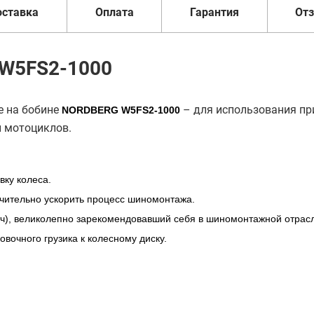
оставка
Оплата
Гарантия
От
 W5FS2-1000
е на бобине
– для использования пр
NORDBERG W5FS2-1000
и мотоциклов.
вку колеса.
начительно ускорить процесс шиномонтажа.
ч), великолепно зарекомендовавший себя в шиномонтажной отрас
вочного грузика к колесному диску.