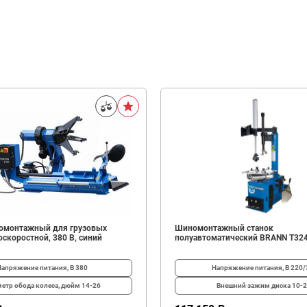
омонтажный для грузовых
Шиномонтажный станок
скоростной, 380 В, синий
полуавтоматический BRANN T32
Напряжение питания, В
380
Напряжение питания, В
220/
етр обода колеса, дюйм
14-26
Внешний зажим диска
10-2