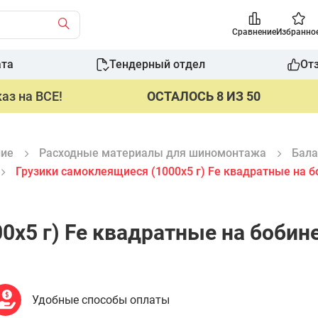
Сравнение
Избранно
ата
Тендерный отдел
От
аз на ВСЕ!
ОСТАЛОСЬ 8 ИЗ 50
ние
Расходные материалы для шиномонтажа
Бала
Грузики самоклеящиеся (1000х5 г) Fe квадратные на 
0х5 г) Fe квадратные на бобин
Удобные способы оплаты