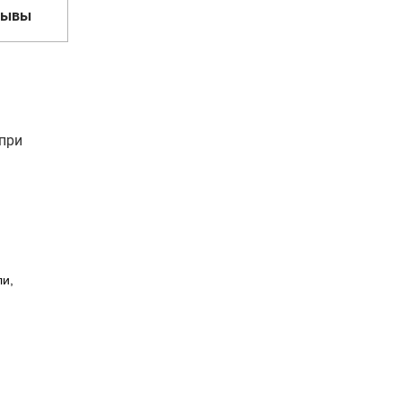
зывы
при
ли,