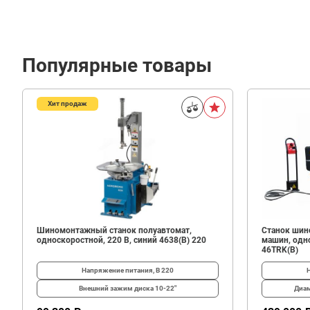
Популярные товары
Хит продаж
760
В корзину
₽
Шиномонтажный станок полуавтомат,
Станок шин
односкоростной, 220 В, синий 4638(B) 220
машин, одно
46TRK(B)
Напряжение питания, В
220
Внешний зажим диска
10-22"
Диам