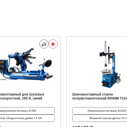
омонтажный для грузовых
Шиномонтажный станок
скоростной, 380 В, синий
полуавтоматический BRANN T32
Напряжение питания, В
380
Напряжение питания, В
220/
етр обода колеса, дюйм
14-26
Внешний зажим диска
10-2