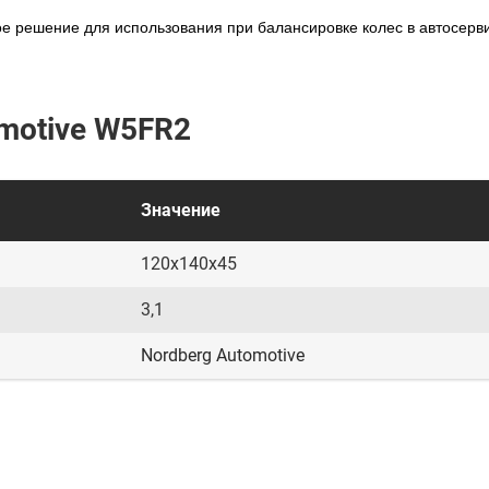
е решение для использования при балансировке колес в автосерв
motive W5FR2
Значение
120x140x45
3,1
Nordberg Automotive