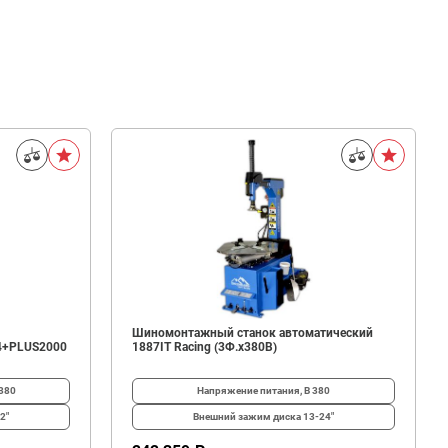
Шиномонтажный станок автоматический
4+PLUS2000
1887IT Racing (3Ф.х380В)
380
Напряжение питания, В
380
2"
Внешний зажим диска
13-24"