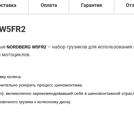
оставка
Оплата
Гарантия
От
 W5FR2
ные
– набор грузиков для использования 
NORDBERG W5FR2
и мотоциклов.
вку колеса.
начительно ускорить процесс шиномонтажа.
ч), великолепно зарекомендовавший себя в шиномонтажной отрас
вочного грузика к колесному диску.