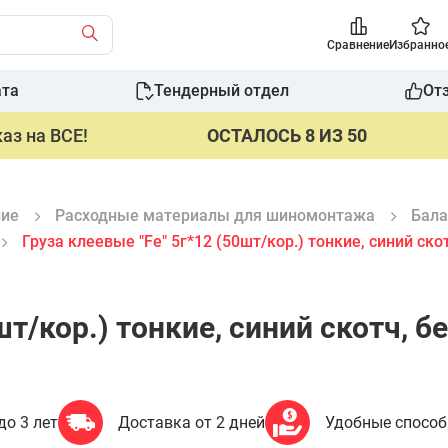
Сравнение
Избранно
ата
Тендерный отдел
От
аз на ВСЕ!
ОСТАЛОСЬ 8 ИЗ 50
ние
Расходные материалы для шиномонтажа
Бала
Груза клеевые "Fe" 5г*12 (50шт/кор.) тонкие, синий ско
шт/кор.) тонкие, синий скотч, б
до 3 лет
Доставка от 2 дней
Удобные спосо