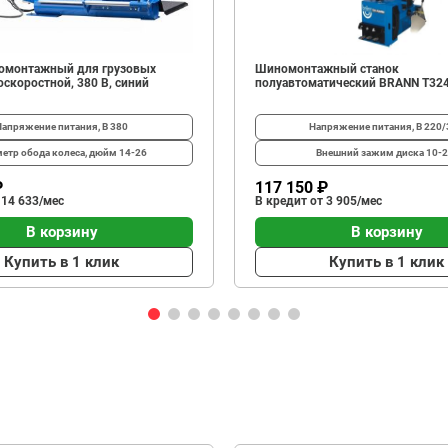
омонтажный для грузовых
Шиномонтажный станок
скоростной, 380 В, синий
полуавтоматический BRANN T32
Напряжение питания, В
380
Напряжение питания, В
220/
етр обода колеса, дюйм
14-26
Внешний зажим диска
10-2
₽
117 150 ₽
 14 633/мес
В кредит от 3 905/мес
В корзину
В корзину
Купить в 1 клик
Купить в 1 клик