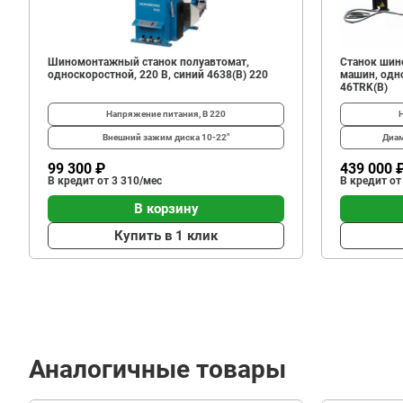
Шиномонтажный станок полуавтомат,
Станок шин
односкоростной, 220 В, синий 4638(B) 220
машин, одно
46TRK(B)
Напряжение питания, В
220
Внешний зажим диска
10-22"
Диам
99 300 ₽
439 000 
В кредит от 3 310/мес
В кредит от
В корзину
Купить в 1 клик
Аналогичные товары