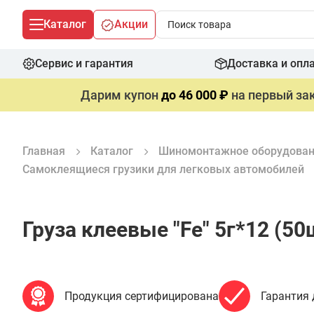
Каталог
Акции
Сервис и гарантия
Доставка и опл
Дарим купон
до 46 000 ₽
на первый зак
Главная
Каталог
Шиномонтажное оборудова
Самоклеящиеся грузики для легковых автомобилей
Груза клеевые "Fe" 5г*12 (50
Продукция сертифицирована
Гарантия 