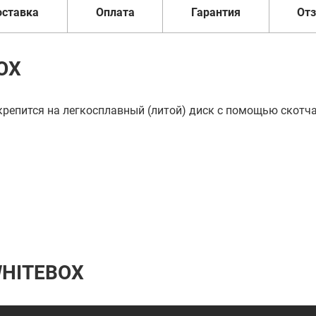
оставка
Оплата
Гарантия
От
OX
репится на легкосплавный (литой) диск с помощью скотча
WHITEBOX