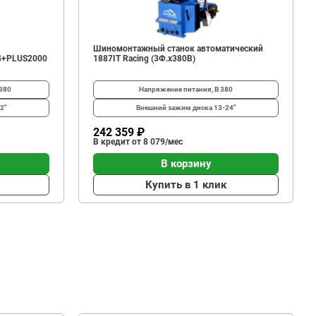
Шиномонтажный станок автоматический
4+PLUS2000
1887IT Racing (3Ф.х380В)
380
Напряжение питания, В
380
2"
Внешний зажим диска
13-24"
242 359 ₽
В кредит от 8 079/мес
В корзину
Купить в 1 клик