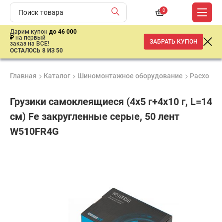
0
Дарим купон
до 46 000
₽
на первый
ЗАБРАТЬ КУПОН
заказ на ВСЕ!
ОСТАЛОСЬ 8 ИЗ 50
Главная
Каталог
Шиномонтажное оборудование
Расходны
Грузики самоклеящиеся (4х5 г+4х10 г, L=14
см) Fe закругленные серые, 50 лент
W510FR4G
Удобные
Гарантия
Доставка
способы
до 3 лет
от 2 дней
665
оплаты
₽
имальная