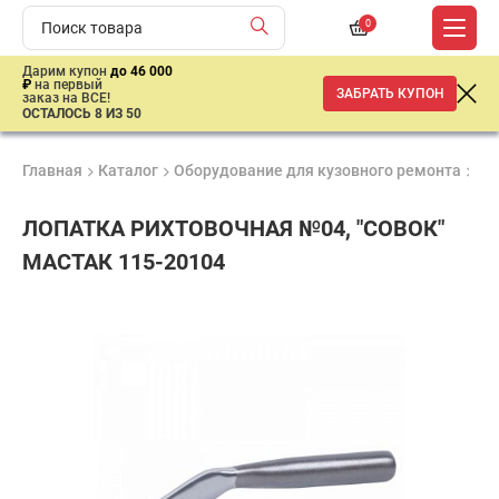
0
Дарим купон
до 46 000
₽
на первый
ЗАБРАТЬ КУПОН
заказ на ВСЕ!
ОСТАЛОСЬ 8 ИЗ 50
Главная
Каталог
Оборудование для кузовного ремонта
Ку
ЛОПАТКА РИХТОВОЧНАЯ №04, "СОВОК"
МАСТАК 115-20104
Продукция
Гарантия
Доставк
сертифицирована
1 год
от 2 дне
3
400
₽