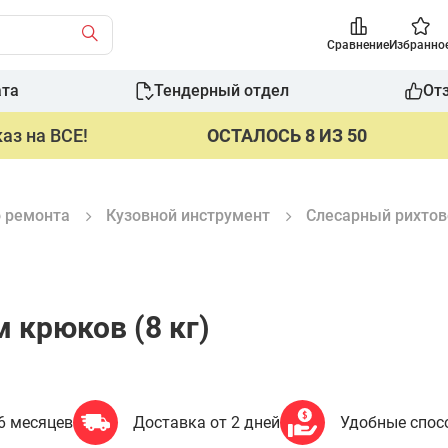
Сравнение
Избранно
ата
Тендерный отдел
От
аз на ВСЕ!
ОСТАЛОСЬ 8 ИЗ 50
о ремонта
Кузовной инструмент
Слесарный рихтов
 крюков (8 кг)
6 месяцев
Доставка от 2 дней
Удобные спос