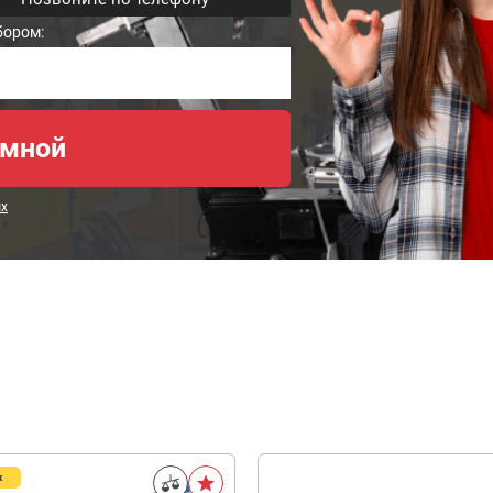
бором:
ых
ж