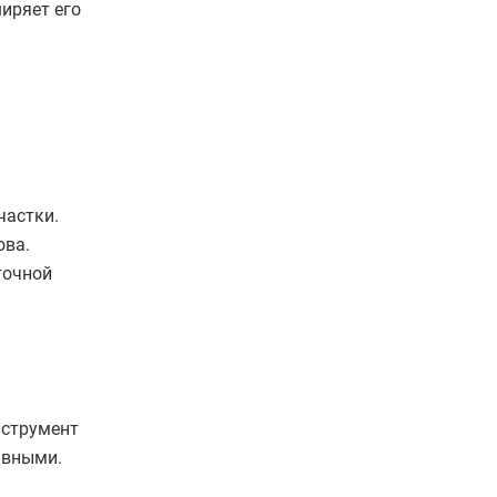
иряет его
частки.
ова.
точной
нструмент
ивными.