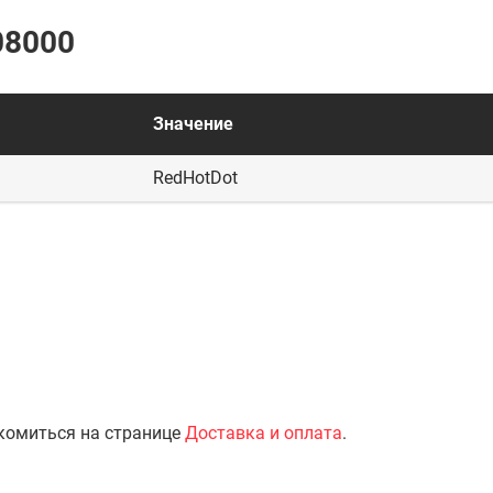
08000
Значение
RedHotDot
комиться на странице
Доставка и оплата
.