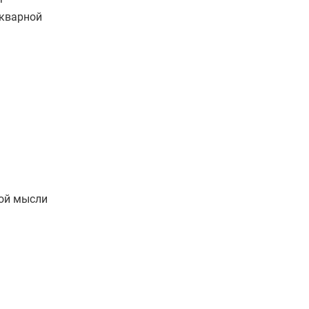
икварной
ой мысли