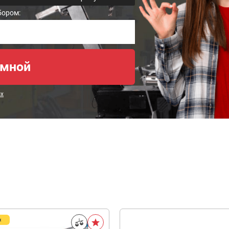
бором:
ых
ж