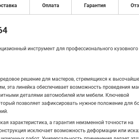
оставка
Оплата
Гарантия
От
64
зионный инструмент для профессионального кузовного
редовое решение для мастеров, стремящихся к высочайш
 мм, эта линейка обеспечивает возможность проведения м
аритными деталями автомобилей или мебели. Ключевой
оторый позволяет зафиксировать нужное положение для б
ний.
кая характеристика, а гарантия неизменной точности на
 конструкция исключает возможность деформации или иск
цизионных работ. Универсальность применения делает это