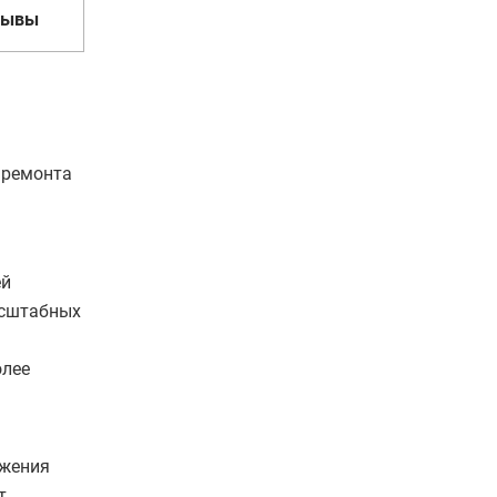
зывы
 ремонта
ей
асштабных
олее
ажения
т