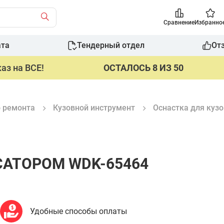
Сравнение
Избранно
ата
Тендерный отдел
От
аз на ВСЕ!
ОСТАЛОСЬ 8 ИЗ 50
о ремонта
Кузовной инструмент
Оснастка для куз
САТОРОМ WDK-65464
Удобные способы оплаты