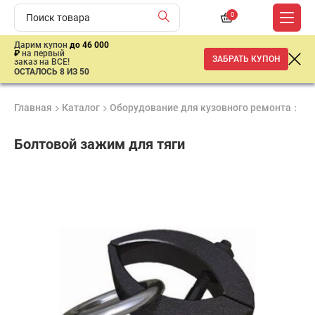
0
Дарим купон
до 46 000
₽
на первый
ЗАБРАТЬ КУПОН
заказ на ВСЕ!
ОСТАЛОСЬ 8 ИЗ 50
Главная
Каталог
Оборудование для кузовного ремонта
Ак
Болтовой зажим для тяги
Удобные
Гарантия
Доставка
способы
до 3 лет
от 2 дней
ар
оплаты
продан
имальная
ма заказа
00 рублей