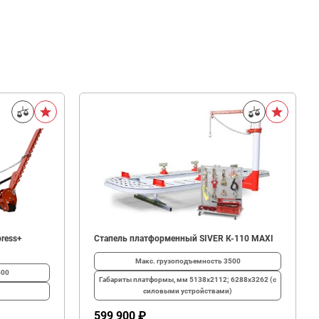
ress+
Стапель платформенный SIVER К-110 MAXI
Макс. грузоподъемность
3500
500
Габариты платформы, мм
5138х2112; 6288х3262 (с
силовыми устройствами)
599 900 ₽