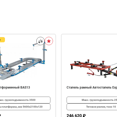
ж
атформенный BAS13
Стапель рамный Автостапель Exp
кс. грузоподъемность
3500
Макс. грузоподъемность
2
ты платформы, мм
5600х2100x120
Тяговое усилие, тонн
10
₽
246 620 ₽