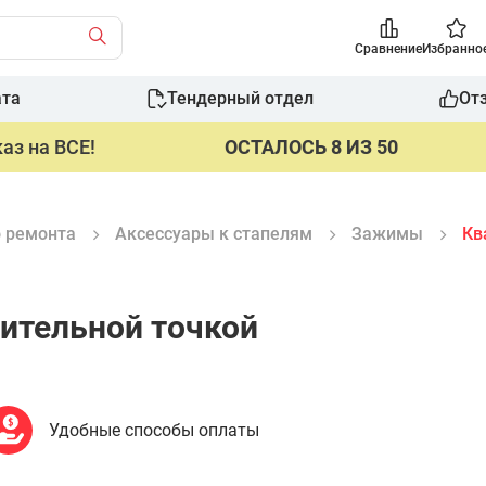
Сравнение
Избранно
ата
Тендерный отдел
От
аз на ВСЕ!
ОСТАЛОСЬ 8 ИЗ 50
о ремонта
Аксессуары к стапелям
Зажимы
Кв
ительной точкой
Удобные способы оплаты