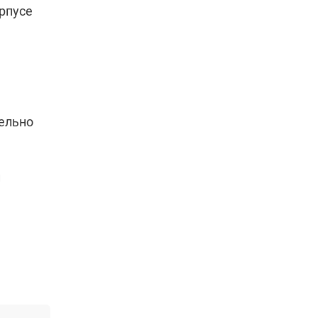
рпусе
тельно
и