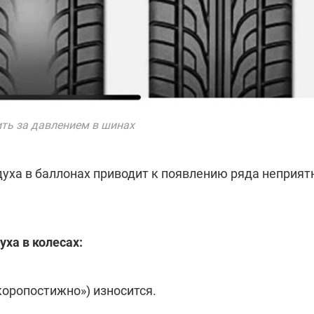
ть за давлением в шинах
здуха в баллонах приводит к появлению ряда неприя
ха в колесах:
коропостижно») износится.