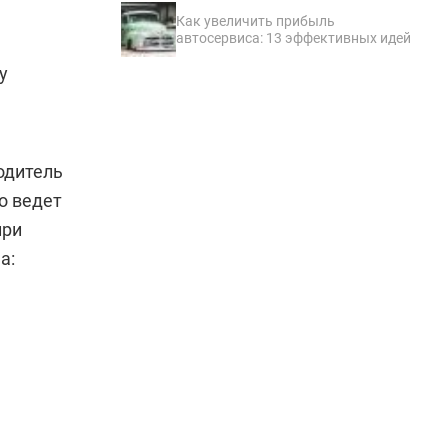
Как увеличить прибыль
автосервиса: 13 эффективных идей
у
одитель
о ведет
при
а: