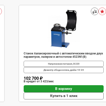
Станок балансировочный с автоматическим вводом двух
параметров, лазером и автостопом 4523N1(B)
Напряжение питания, В
220
Диаметр обода колеса, дюйм
10-24
102 700 ₽
В кредит от 3 423/мес
В корзину
Купить в 1 клик