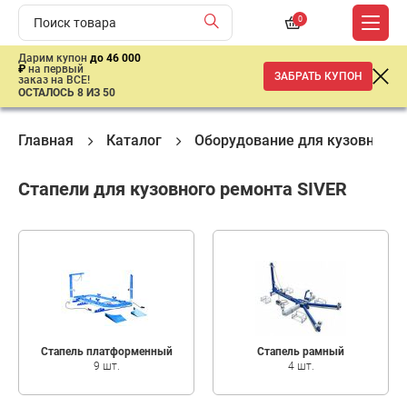
0
Дарим купон
до 46 000
₽
на первый
ЗАБРАТЬ КУПОН
заказ на ВСЕ!
ОСТАЛОСЬ 8 ИЗ 50
Главная
Каталог
Оборудование для кузовного 
Стапели для кузовного ремонта SIVER
Стапель платформенный
Стапель рамный
9 шт.
4 шт.