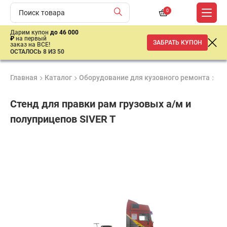
0
Дарим купон
до 46 000
₽
на первый
ЗАБРАТЬ КУПОН
заказ на ВСЕ!
ОСТАЛОСЬ 8 ИЗ 50
Главная
Каталог
Оборудование для кузовного ремонта
Ст
Стенд для правки рам грузовых а/м и
полуприцепов SIVER T
Продукция
Гарантия
Доставк
сертифицирована
2 года
от 2 дне
ар
продан
имальная
ма заказа