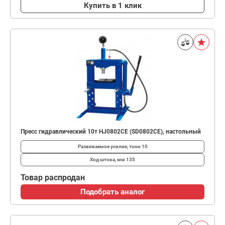
Купить в 1 клик
Пресс гидравлический 10т HJ0802CE (SD0802CE), настольный
Развиваемое усилие, тонн
10
Ход штока, мм
135
Товар распродан
Подобрать аналог