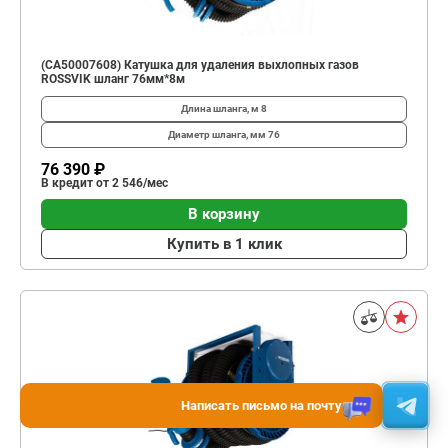
(CA50007608) Катушка для удаления выхлопных газов
ROSSVIK шланг 76мм*8м
Длина шланга, м
8
Диаметр шланга, мм
76
76 390 ₽
В кредит от 2 546/мес
В корзину
Купить в 1 клик
Написать письмо на почту