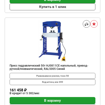
Купить в 1 клик
Пресс гидравлический 50т HJ0811CE напольный, привод-
ручной/пневматический, RAL5005 Синий
Развиваемое усилие, тонн
50
Ход штока, мм
200
161 458 ₽
В кредит от 5 382/мес
В корзину