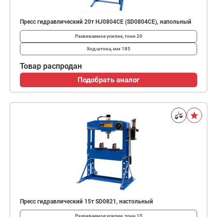
Пресс гидравлический 20т HJ0804CE (SD0804CE), напольный
Развиваемое усилие, тонн
20
Ход штока, мм
185
Товар распродан
Подобрать аналог
Пресс гидравлический 15т SD0821, настольный
Развиваемое усилие, тонн
15