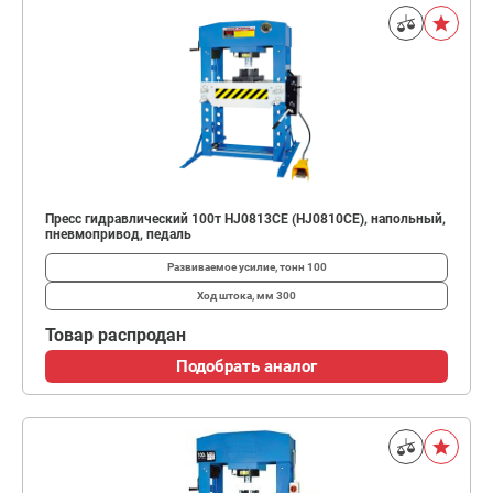
Пресс гидравлический 100т HJ0813CE (HJ0810CE), напольный,
пневмопривод, педаль
Развиваемое усилие, тонн
100
Ход штока, мм
300
Товар распродан
Подобрать аналог