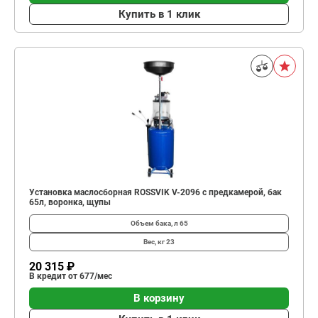
Купить в 1 клик
Установка маслосборная ROSSVIK V-2096 с предкамерой, бак
65л, воронка, щупы
Объем бака, л
65
Вес, кг
23
20 315 ₽
В кредит от 677/мес
В корзину