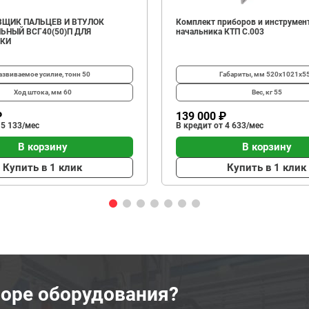
ЩИК ПАЛЬЦЕВ И ВТУЛОК
Комплект приборов и инструмен
ЬНЫЙ ВСГ40(50)П ДЛЯ
начальника КТП C.003
ИКИ
азвиваемое усилие, тонн
50
Габариты, мм
520х1021х5
Ход штока, мм
60
Вес, кг
55
₽
139 000 ₽
 5 133/мес
В кредит от 4 633/мес
В корзину
В корзину
Купить в 1 клик
Купить в 1 клик
оре оборудования?