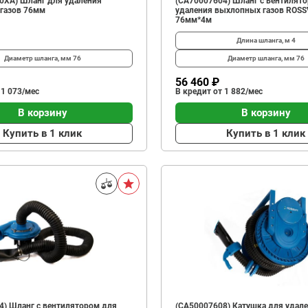
0XA) Шланг для удаления
(CA70007604) Шланг с вентилят
газов 76мм
удаления выхлопных газов ROSS
76мм*4м
Длина шланга, м
4
Диаметр шланга, мм
76
Диаметр шланга, мм
76
56 460 ₽
 1 073/мес
В кредит от 1 882/мес
В корзину
В корзину
Купить в 1 клик
Купить в 1 клик
4) Шланг с вентилятором для
(CA50007608) Катушка для удал