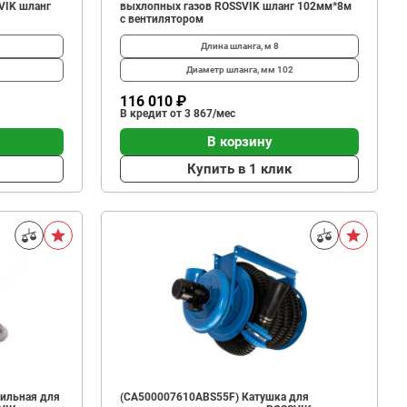
VIK шланг
выхлопных газов ROSSVIK шланг 102мм*8м
с вентилятором
Длина шланга, м
8
Диаметр шланга, мм
102
116 010 ₽
В кредит от 3 867/мес
В корзину
Купить в 1 клик
ильная для
(CA500007610ABS55F) Катушка для