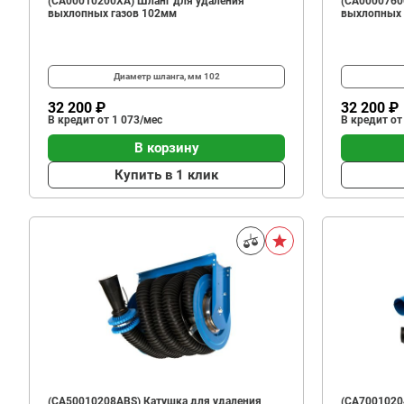
(CA00010200XA) Шланг для удаления
(CA0000760
выхлопных газов 102мм
выхлопных 
Диаметр шланга, мм
102
32 200 ₽
32 200 ₽
В кредит от 1 073/мес
В кредит от
В корзину
Купить в 1 клик
(CA50010208ABS) Катушка для удаления
(CA7001020