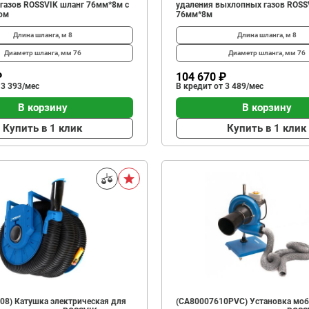
газов ROSSVIK шланг 76мм*8м с
удаления выхлопных газов ROSS
ом
76мм*8м
Длина шланга, м
8
Длина шланга, м
8
Диаметр шланга, мм
76
Диаметр шланга, мм
76
₽
104 670 ₽
 3 393/мес
В кредит от 3 489/мес
В корзину
В корзину
Купить в 1 клик
Купить в 1 клик
08) Катушка электрическая для
(CA80007610PVC) Установка моб