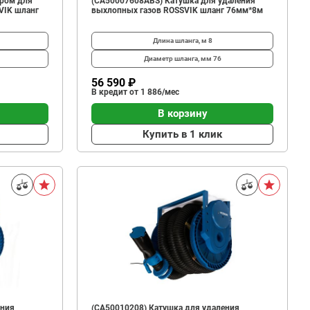
ором для
(CA50007608ABS) Катушка для удаления
VIK шланг
выхлопных газов ROSSVIK шланг 76мм*8м
Длина шланга, м
8
Диаметр шланга, мм
76
56 590 ₽
В кредит от 1 886/мес
В корзину
Купить в 1 клик
ения
(CA50010208) Катушка для удаления