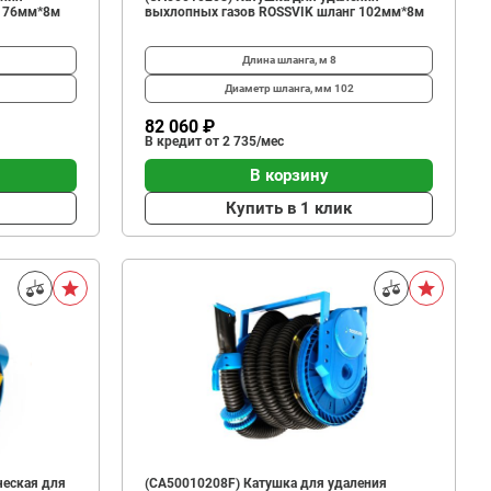
г 76мм*8м
выхлопных газов ROSSVIK шланг 102мм*8м
Длина шланга, м
8
Диаметр шланга, мм
102
82 060 ₽
В кредит от 2 735/мес
В корзину
Купить в 1 клик
ческая для
(CA50010208F) Катушка для удаления