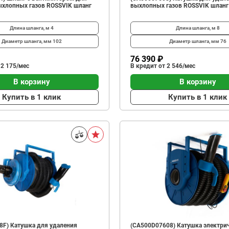
ыхлопных газов ROSSVIK шланг
выхлопных газов ROSSVIK шлан
Длина шланга, м
4
Длина шланга, м
8
Диаметр шланга, мм
102
Диаметр шланга, мм
76
76 390 ₽
 2 175/мес
В кредит от 2 546/мес
В корзину
В корзину
Купить в 1 клик
Купить в 1 клик
8F) Катушка для удаления
(CA500D07608) Катушка электри