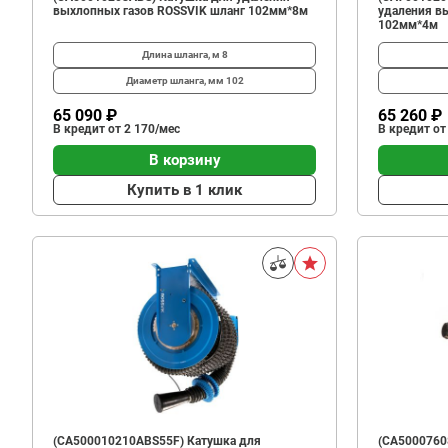
выхлопных газов ROSSVIK шланг 102мм*8м
удаления в
102мм*4м
Длина шланга, м
8
Диаметр шланга, мм
102
65 090 ₽
65 260 ₽
В кредит от 2 170/мес
В кредит от
В корзину
Купить в 1 клик
(CA500010210ABS55F) Катушка для
(CA5000760