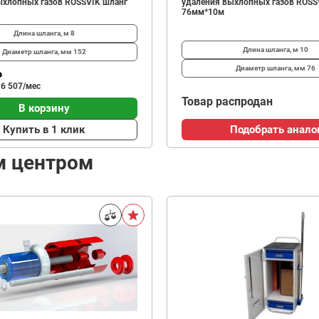
ыхлопных газов ROSSVIK шланг
удаления выхлопных газов ROSS
76мм*10м
Длина шланга, м
8
Длина шланга, м
10
Диаметр шланга, мм
152
Диаметр шланга, мм
76
₽
 6 507/мес
Товар распродан
В корзину
Купить в 1 клик
Подобрать анало
м центром