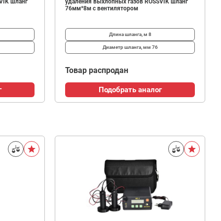
VIK шланг
удаления выхлопных газов ROSSVIK шланг
76мм*8м с вентилятором
Длина шланга, м
8
Диаметр шланга, мм
76
Товар распродан
г
Подобрать аналог