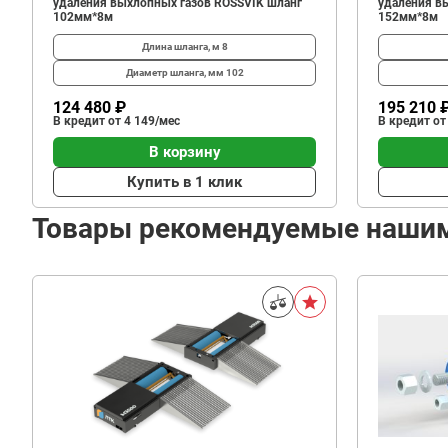
удаления выхлопных газов ROSSVIK шланг
удаления в
102мм*8м
152мм*8м
Длина шланга, м
8
Диаметр шланга, мм
102
124 480 ₽
195 210 
В кредит от 4 149/мес
В кредит от
В корзину
Купить в 1 клик
Товары рекомендуемые наши