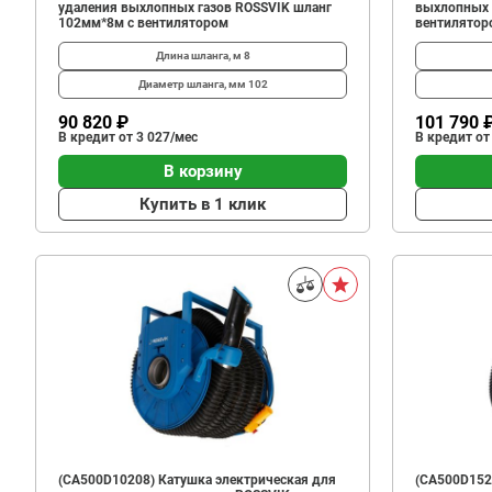
удаления выхлопных газов ROSSVIK шланг
выхлопных 
102мм*8м с вентилятором
вентилятор
Длина шланга, м
8
Диаметр шланга, мм
102
90 820 ₽
101 790 
В кредит от 3 027/мес
В кредит от
В корзину
Купить в 1 клик
(CA500D10208) Катушка электрическая для
(CA500D152