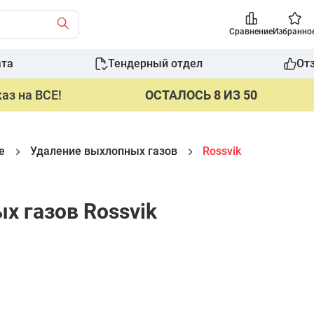
Сравнение
Избранно
ата
Тендерный отдел
От
аз на ВСЕ!
ОСТАЛОСЬ 8 ИЗ 50
е
Удаление выхлопных газов
Rossvik
 газов Rossvik