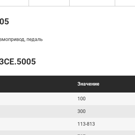
005
евмопривод, педаль
13CE.5005
Значение
100
300
113-813