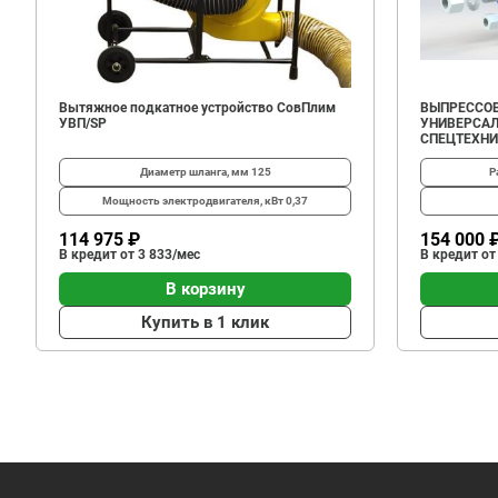
Вытяжное подкатное устройство СовПлим
ВЫПРЕССОВ
УВП/SP
УНИВЕРСАЛ
СПЕЦТЕХН
Диаметр шланга, мм
125
Р
Мощность электродвигателя, кВт
0,37
114 975 ₽
154 000 
В кредит от 3 833/мес
В кредит от
В корзину
Купить в 1 клик