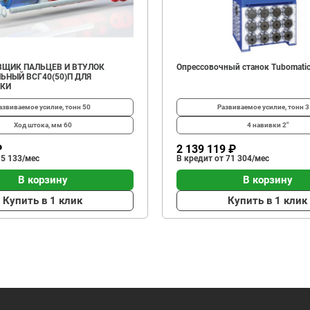
ЩИК ПАЛЬЦЕВ И ВТУЛОК
Опрессовочный станок Tubomatic
ЬНЫЙ ВСГ40(50)П ДЛЯ
ИКИ
азвиваемое усилие, тонн
50
Развиваемое усилие, тонн
3
Ход штока, мм
60
4 навивки
2"
₽
2 139 119 ₽
 5 133/мес
В кредит от 71 304/мес
В корзину
В корзину
Купить в 1 клик
Купить в 1 клик