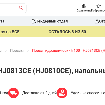
Сравнение
Избранно
ата
Тендерный отдел
От
аз на ВСЕ!
ОСТАЛОСЬ 8 ИЗ 50
е
Прессы
Пресс гидравлический 100т HJ0813CE (
HJ0813CE (HJ0810CE), напольн
1 год
Доставка от 2 дней
Удобные способы 