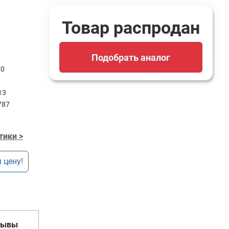
Товар распродан
Подобрать аналог
00
13
787
тики >
 цену!
зывы