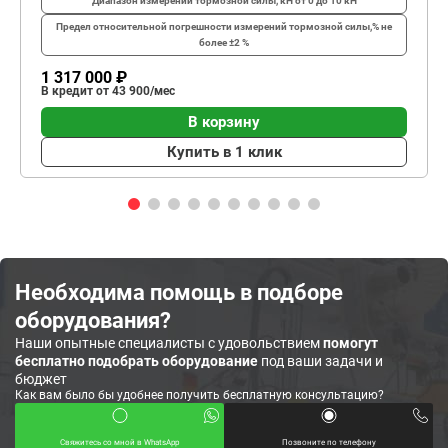
Диапазон измерений тормозной силы, кН
от 0 до 10 кН
Предел относительной погрешности измерений тормозной силы,%
не
более ±2 %
1 317 000 ₽
В кредит от 43 900/мес
В корзину
Купить в 1 клик
Необходима помощь в подборе
оборудования?
Наши опытные специалисты с удовольствием
помогут
бесплатно подобрать оборудование
под ваши задачи и
бюджет
Как вам было бы удобнее получить бесплатную консультацию?
Свяжитесь со мной в WhatsApp
Позвоните по телефону