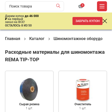
0
Дарим купон
до 46 000
₽
на первый
ЗАБРАТЬ КУПОН
заказ на ВСЕ!
ОСТАЛОСЬ 8 ИЗ 50
Главная
Каталог
Шиномонтажное оборудовани
Расходные материалы для шиномонтажа
REMA TIP-TOP
Сырая резина
Очиститель
1 шт.
1 шт.