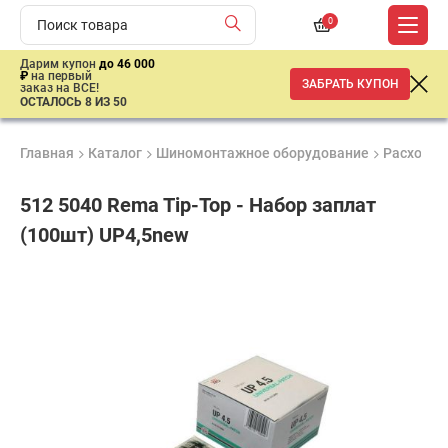
0
Дарим купон
до 46 000
₽
на первый
ЗАБРАТЬ КУПОН
заказ на ВСЕ!
ОСТАЛОСЬ 8 ИЗ 50
Главная
Каталог
Шиномонтажное оборудование
Расходны
512 5040 Rema Tip-Top - Набор заплат
(100шт) UP4,5new
Удобные
Гарантия
Доставка
способы
до 3 лет
от 2 дней
ар
оплаты
продан
имальная
ма заказа