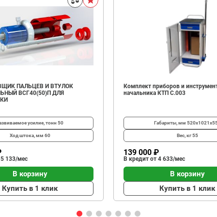
ЩИК ПАЛЬЦЕВ И ВТУЛОК
Комплект приборов и инструмен
ЬНЫЙ ВСГ40(50)П ДЛЯ
начальника КТП C.003
ИКИ
азвиваемое усилие, тонн
50
Габариты, мм
520х1021х5
Ход штока, мм
60
Вес, кг
55
₽
139 000 ₽
 5 133/мес
В кредит от 4 633/мес
В корзину
В корзину
Купить в 1 клик
Купить в 1 клик