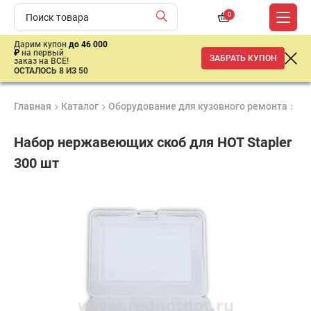
0
Дарим купон
до 46 000
₽
на первый
ЗАБРАТЬ КУПОН
заказ на ВСЕ!
ОСТАЛОСЬ 8 ИЗ 50
Главная
Каталог
Оборудование для кузовного ремонта
Дл
Набор нержавеющих скоб для HOT Stapler
300 шт
Продукция
Гарантия
Доставк
сертифицирована
до 3 лет
от 2 дне
2
862
₽