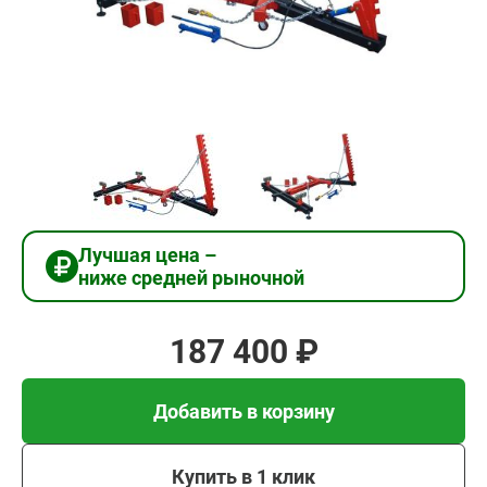
187
400
₽
Добавить в корзину
Купить в 1 клик
Лучшая цена –
ниже средней рыночной
В кредит от 6 247 руб/
мес
187 400 ₽
Добавить в корзину
Купить в 1 клик