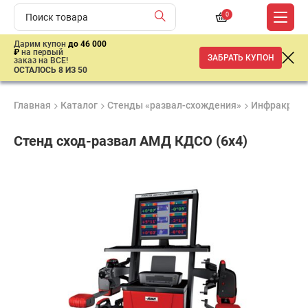
0
Дарим купон
до 46 000
₽
на первый
ЗАБРАТЬ КУПОН
заказ на ВСЕ!
ОСТАЛОСЬ 8 ИЗ 50
Главная
Каталог
Стенды «развал-схождения»
Инфракрасн
Стенд сход-развал АМД КДСО (6х4)
Удобные
Гарантия
Доставка
способы
2 года
от 2 дней
ар
оплаты
продан
Подобрать аналог