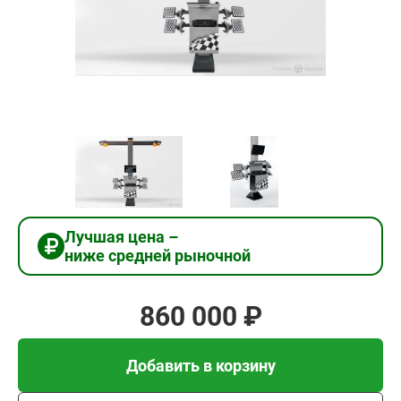
860
000
₽
Добавить в корзину
Купить в 1 клик
Лучшая цена –
ниже средней рыночной
В кредит от 28 667 руб/
мес
860 000 ₽
Добавить в корзину