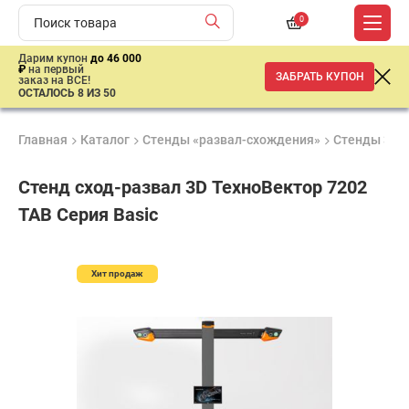
0
Дарим купон
до 46 000
₽
на первый
ЗАБРАТЬ КУПОН
заказ на ВСЕ!
ОСТАЛОСЬ 8 ИЗ 50
Главная
Каталог
Стенды «развал-схождения»
Стенды 3D
Стенд сход-развал 3D ТехноВектор 7202
TAB Серия Basic
Продукция
Гарантия
Доставк
Хит продаж
Лучшая
сертифицирована
2 года
от 2 дне
цена
–
ниже
средней
рыночной