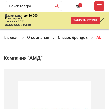
0
Дарим купон
до 46 000
₽
на первый
ЗАБРАТЬ КУПОН
заказ на ВСЕ!
ОСТАЛОСЬ 8 ИЗ 50
Главная
О компании
Список брендов
АМД
Компания “АМД”