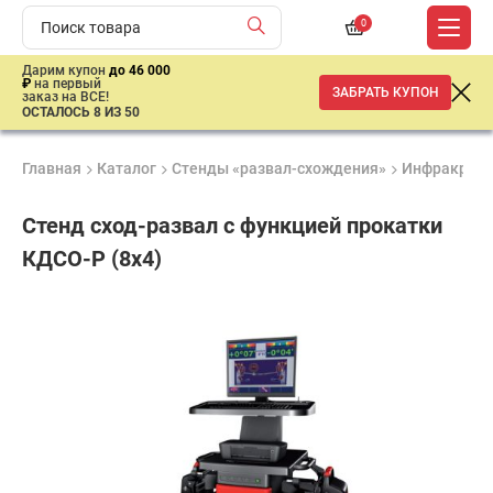
0
Дарим купон
до 46 000
₽
на первый
ЗАБРАТЬ КУПОН
заказ на ВСЕ!
ОСТАЛОСЬ 8 ИЗ 50
Главная
Каталог
Стенды «развал-схождения»
Инфракрасн
Стенд сход-развал с функцией прокатки
КДСО-Р (8х4)
Удобные
Гарантия
Доставка
способы
2 года
от 2 дней
ар
оплаты
продан
Подобрать аналог