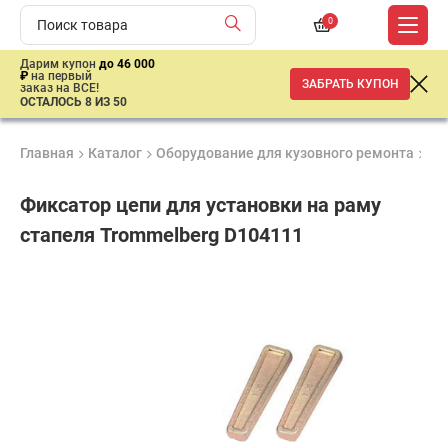
0
Дарим купон
до 46 000
₽
на первый
ЗАБРАТЬ КУПОН
заказ на ВСЕ!
ОСТАЛОСЬ 8 ИЗ 50
Главная
Каталог
Оборудование для кузовного ремонта
Ак
Фиксатор цепи для установки на раму
стапеля Trommelberg D104111
Гарантия
Продукция
Доставк
6
сертифицирована
от 2 дне
ар
месяцев
продан
имальная
ма заказа