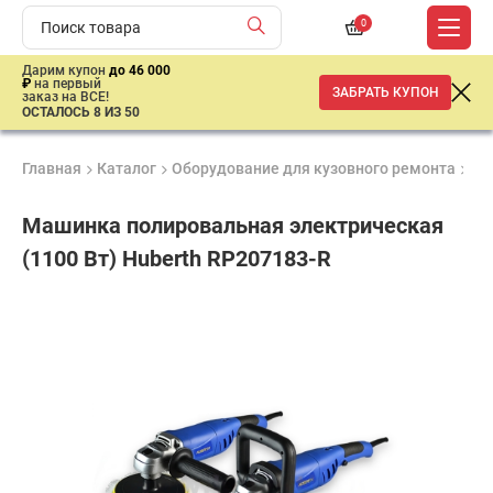
0
Дарим купон
до 46 000
₽
на первый
ЗАБРАТЬ КУПОН
заказ на ВСЕ!
ОСТАЛОСЬ 8 ИЗ 50
Главная
Каталог
Оборудование для кузовного ремонта
Ку
Машинка полировальная электрическая
(1100 Вт) Huberth RP207183-R
Удобные
Гарантия
Доставка
способы
1 год
от 2 дней
11
оплаты
367
₽