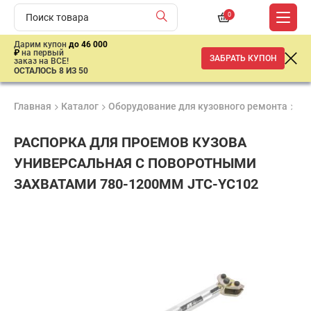
0
Дарим купон
до 46 000
₽
на первый
ЗАБРАТЬ КУПОН
заказ на ВСЕ!
ОСТАЛОСЬ 8 ИЗ 50
Главная
Каталог
Оборудование для кузовного ремонта
Ак
РАСПОРКА ДЛЯ ПРОЕМОВ КУЗОВА
УНИВЕРСАЛЬНАЯ С ПОВОРОТНЫМИ
ЗАХВАТАМИ 780-1200ММ JTC-YC102
Гарантия
Продукция
Доставк
6
сертифицирована
от 2 дне
17
месяцев
150