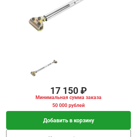
₽
имальная
ма заказа
00 рублей
Добавить в корзину
Купить в 1 клик
В кредит от 572 руб/
мес
17 150 ₽
Минимальная сумма заказа
50 000 рублей
Добавить в корзину